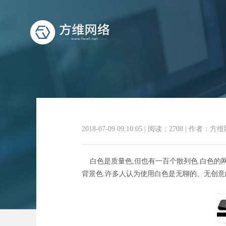
响应式
2018-07-09 09:10:05
|
阅读：2708
|
作者：方维
白色是质量色,但也有一百个散列色.白色的网
背景色.许多人认为使用白色是无聊的、无创意