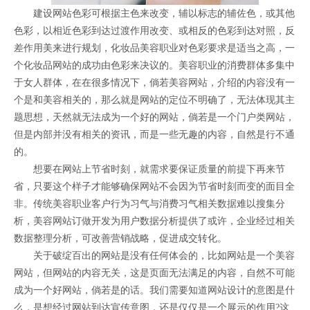
建设网站色彩可根据主色来改变，辅以标志的辅佐色，或其他
色彩，以相近色彩到达过渡作用改变、或相反的色彩到达对照，反
差作用美来进行规划，化妆品美容职业对色彩要求是适当之高，一
个化妆品网站的成功由色彩来决议的。美容职业的消费群体多集中
于女人群体，在在很多情况下，倘若美容网站，介绍的内容没有一
个是和美容相关的，那么就是网站的定位不明确了，无法体现其主
题思想，天然就无法成为一个好的网站，倘若是一个门户类网站，
但是内部并没有相关的资讯，而是一些无趣的内容，自然是行不通
的。
想要在网站上节省时刻，就需求要保证质量的前提下再来节
省，只要这个样子才能够确保网站不会因为节省时刻而变的面目全
非。传统美容职业客户行为习气与消费习气相关数据难以搜集分
析，美容网站订做开发为用户数据分析提供了或许，企业经过相关
数据整理分析，可改善营销战略，促进成交转化。
关于破绽百出的网站是没有任何体会的，比如网站是一个美容
网站，但网站的内容无关，这是页面无法满足的内容，自然不可能
成为一个好网站，倘若是的话。我们需要知道网站设计的意图是什
么，是想经过网站到达宣传意图，还是仅仅是一个展示的作用?这