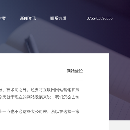
方案
新闻资讯
联系方维
0755-83896336
网站建设
司
号、技术硬之外。还要将互联网网站营销扩展
今天就于现在的网站发展来说，我们怎么去制
上一点也不必这些大公司差。所以在选择一家