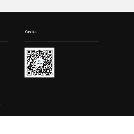
Wechat
号