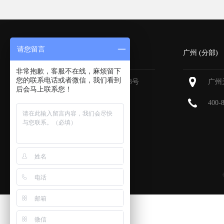
请您留言
深圳 (总部)
广州 (分部)
非常抱歉，客服不在线，麻烦留下
您的联系电话或者微信，我们看到
深圳福田区深南大道6013号
广州
后会马上联系您！
中国有色大厦
713-715
400-
400-800-9385
0755-83896336