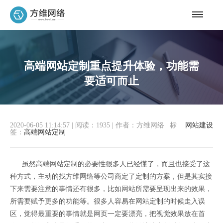
高端网站定制重点提升体验，功能需
要适可而止
2020-06-05 11:14:57
|
阅读：1935
|
作者：方维网络
|
标
网站建设
签：
高端网站定制
虽然高端网站定制的必要性很多人已经懂了，而且也接受了这
种方式，主动的找方维网络等公司商定了定制的方案，但是其实接
下来需要注意的事情还有很多，比如网站所需要呈现出来的效果，
所需要赋予更多的功能等。很多人容易在网站定制的时候走入误
区，觉得最重要的事情就是网页一定要漂亮，把视觉效果放在首