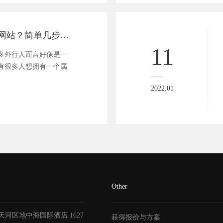
不懂代码如何做网站？简单几步，轻松搞定！
11
多外行人而言好像是一
有很多人想拥有一个属
2022.01
Other
天河区地中海国际酒店
1627
获得报价与方案