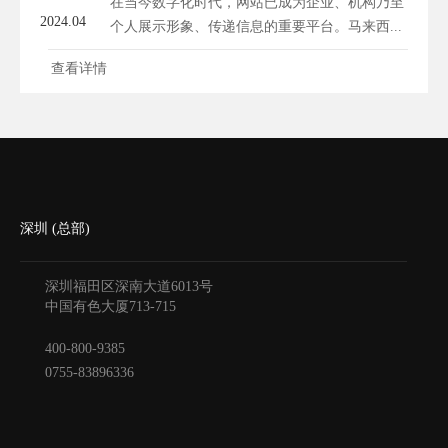
在当今数字化时代，网站已成为企业、机构乃至
2024.04
个人展示形象、传递信息的重要平台。马来西...
查看详情
深圳 (总部)
深圳福田区深南大道6013号
中国有色大厦
713-715
400-800-9385
0755-83896336