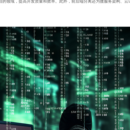
自的领域，提高开发质量和效率。此外，前后端分离还为微服务架构、云