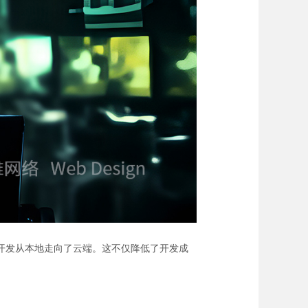
开发从本地走向了云端。这不仅降低了开发成