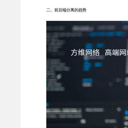
二、前后端分离的趋势