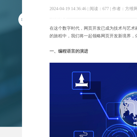
2024-04-19 14:36:46
|
阅读：677
|
作者：方维
在这个数字时代，网页开发已成为技术与艺术
的旅程中，我们将一起领略网页开发新境界，
一、编程语言的演进
探索未来：