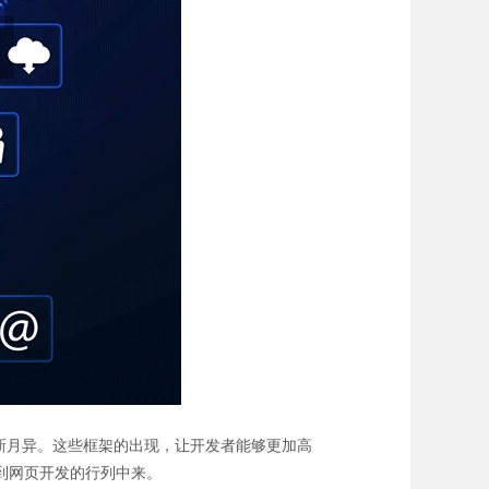
展可谓日新月异。这些框架的出现，让开发者能够更加高
到网页开发的行列中来。