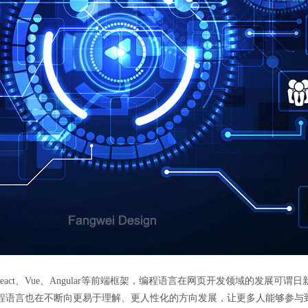
到如今的React、Vue、Angular等前端框架，编程语言在网页开发领域的发
程语言也在不断向更易于理解、更人性化的方向发展，让更多人能够参与