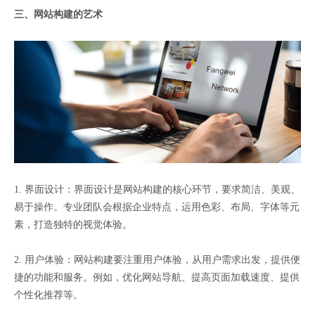
三、网站构建的艺术
1. 界面设计：界面设计是网站构建的核心环节，要求简洁、美观、
易于操作。专业团队会根据企业特点，运用色彩、布局、字体等元
素，打造独特的视觉体验。
2. 用户体验：网站构建要注重用户体验，从用户需求出发，提供便
捷的功能和服务。例如，优化网站导航、提高页面加载速度、提供
个性化推荐等。