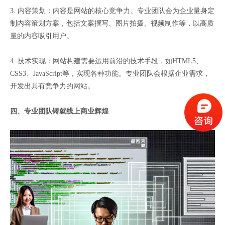
3. 内容策划：内容是网站的核心竞争力。专业团队会为企业量身定
制内容策划方案，包括文案撰写、图片拍摄、视频制作等，以高质
量的内容吸引用户。
4. 技术实现：网站构建需要运用前沿的技术手段，如HTML5、
CSS3、JavaScript等，实现各种功能。专业团队会根据企业需求，
开发出具有竞争力的网站。
四、专业团队铸就线上商业辉煌