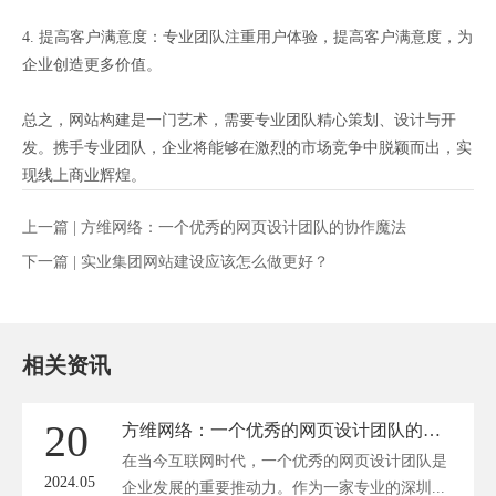
4. 提高客户满意度：专业团队注重用户体验，提高客户满意度，为
企业创造更多价值。
总之，网站构建是一门艺术，需要专业团队精心策划、设计与开
发。携手专业团队，企业将能够在激烈的市场竞争中脱颖而出，实
现线上商业辉煌。
上一篇 |
方维网络：一个优秀的网页设计团队的协作魔法
下一篇 |
实业集团网站建设应该怎么做更好？
相关资讯
20
方维网络：一个优秀的网页设计团队的协作魔法
在当今互联网时代，一个优秀的网页设计团队是
2024.05
企业发展的重要推动力。作为一家专业的深圳...