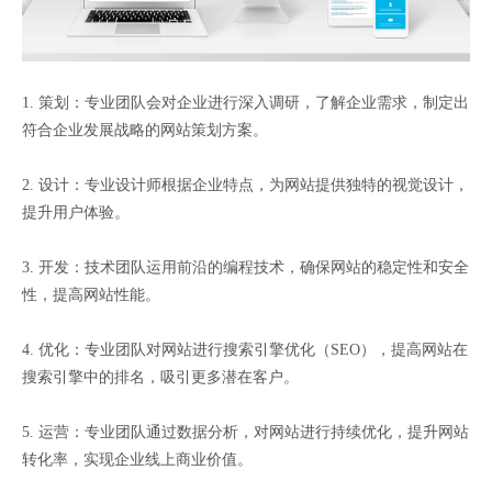
1. 策划：专业团队会对企业进行深入调研，了解企业需求，制定出
符合企业发展战略的网站策划方案。
2. 设计：专业设计师根据企业特点，为网站提供独特的视觉设计，
提升用户体验。
3. 开发：技术团队运用前沿的编程技术，确保网站的稳定性和安全
性，提高网站性能。
4. 优化：专业团队对网站进行搜索引擎优化（SEO），提高网站在
搜索引擎中的排名，吸引更多潜在客户。
5. 运营：专业团队通过数据分析，对网站进行持续优化，提升网站
转化率，实现企业线上商业价值。