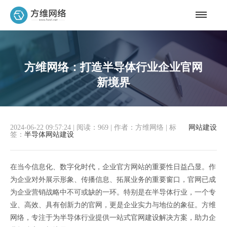
方维网络：打造半导体行业企业官网
新境界
2024-06-22 09:57:24
|
阅读：969
|
作者：方维网络
|
标
网站建设
签：
半导体网站建设
在当今信息化、数字化时代，企业官方网站的重要性日益凸显。作
为企业对外展示形象、传播信息、拓展业务的重要窗口，官网已成
为企业营销战略中不可或缺的一环。特别是在半导体行业，一个专
业、高效、具有创新力的官网，更是企业实力与地位的象征。方维
网络，专注于为半导体行业提供一站式官网建设解决方案，助力企