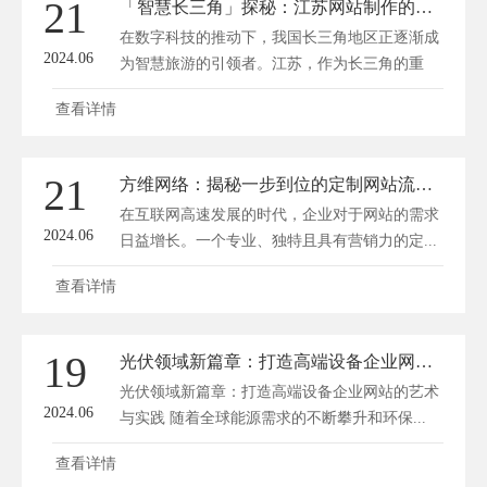
21
「智慧长三角」探秘：江苏网站制作的革新之旅
在数字科技的推动下，我国长三角地区正逐渐成
2024.06
为智慧旅游的引领者。江苏，作为长三角的重
要...
查看详情
21
方维网络：揭秘一步到位的定制网站流程秘籍
在互联网高速发展的时代，企业对于网站的需求
2024.06
日益增长。一个专业、独特且具有营销力的定...
查看详情
19
光伏领域新篇章：打造高端设备企业网站的艺术与实践
光伏领域新篇章：打造高端设备企业网站的艺术
2024.06
与实践 随着全球能源需求的不断攀升和环保...
查看详情