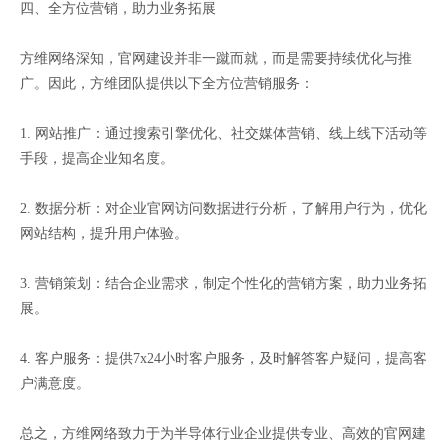
四、全方位营销，助力业务拓展
方维网络深知，官网建设并非一蹴而就，而是需要持续优化与推
广。因此，方维团队提供以下全方位营销服务：
1. 网站推广：通过搜索引擎优化、社交媒体营销、线上线下活动等
手段，提高企业知名度。
2. 数据分析：对企业官网访问数据进行分析，了解用户行为，优化
网站结构，提升用户体验。
3. 营销策划：结合企业需求，制定个性化的营销方案，助力业务拓
展。
4. 客户服务：提供7x24小时客户服务，及时解答客户疑问，提高客
户满意度。
总之，方维网络致力于为半导体行业企业提供专业、高效的官网建