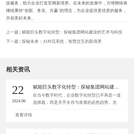
设服务，助力企业打造官网新境界。在未来的发展中，方维网络将
继续秉持“创新、务实、共赢”的理念，为企业提供更优质的服务，
共创美好未来。
上一篇 |
赋能巨头数字化转型：探秘集团网站建设的艺术与科技
下一篇 |
探秘未来：AI对话系统，智慧交互的新境界
相关资讯
22
赋能巨头数字化转型：探秘集团网站建设的艺术与科技
在当今数字时代，企业数字化转型已不再是一道
2024.06
选择题，而是关乎生存与发展的必然趋势。尤
其...
查看详情