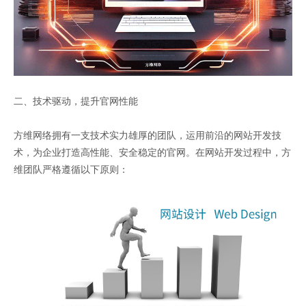
二、技术驱动，提升官网性能
方维网络拥有一支技术实力雄厚的团队，运用前沿的网站开发技
术，为企业打造高性能、安全稳定的官网。在网站开发过程中，方
维团队严格遵循以下原则：