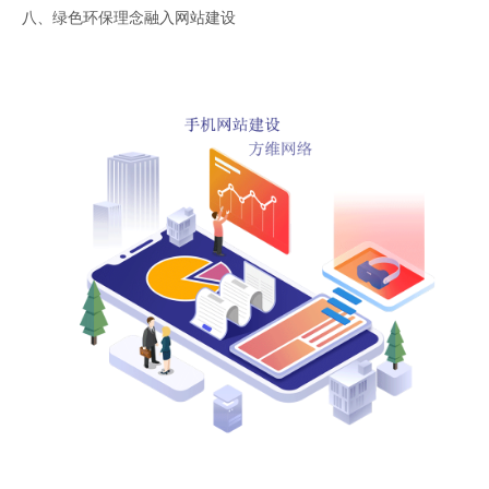
八、绿色环保理念融入网站建设