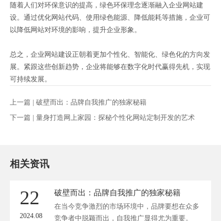
随着人们对环保意识的提高，绿色环保理念逐渐融入企业网站建
设。通过优化网站代码、使用绿色能源、降低能耗等措施，企业可
以降低网站对环境的影响，提升企业形象。
总之，企业网站建设正朝着更加个性化、智能化、绿色化的方向发
展。紧跟这些创新趋势，企业将能够在数字化时代赢得先机，实现
可持续发展。
上一篇 |
破壁而出：品牌自我推广的独家秘籍
下一篇 |
量身打造网上家园：探秘个性化网站定制开发的艺术
相关资讯
22
破壁而出：品牌自我推广的独家秘籍
在当今竞争激烈的市场环境中，品牌要想在众多
2024.08
竞争者中脱颖而出，自我推广显得尤为重要。