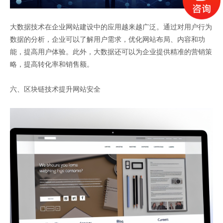
大数据技术在企业网站建设中的应用越来越广泛。通过对用户行为
数据的分析，企业可以了解用户需求，优化网站布局、内容和功
能，提高用户体验。此外，大数据还可以为企业提供精准的营销策
略，提高转化率和销售额。
六、区块链技术提升网站安全