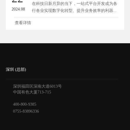
在科技日新月异的当下，一站式平台开发成为各
2024.08
行各业实现数字化转型、提升业务效率的利器...
查看详情
深圳 (总部)
深圳福田区深南大道6013号
中国有色大厦
713-715
400-800-9385
0755-83896336