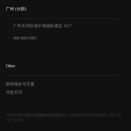
广州 (分部)
广州天河区地中海国际酒店
1627
400-800-9385
Other
获得报价与方案
付款方式
©2010-2024
深圳方维网络科技有限公司
ALL RIGHTS RESERVED.
粤ICP备
12071064号