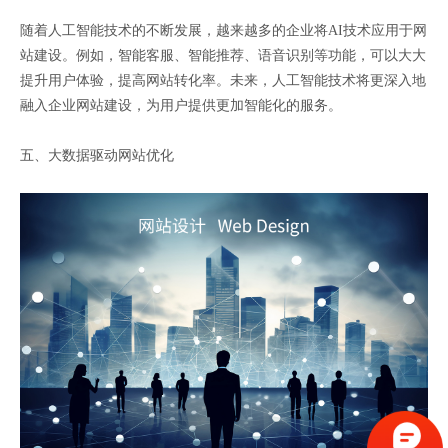
随着人工智能技术的不断发展，越来越多的企业将AI技术应用于网
站建设。例如，智能客服、智能推荐、语音识别等功能，可以大大
提升用户体验，提高网站转化率。未来，人工智能技术将更深入地
融入企业网站建设，为用户提供更加智能化的服务。
五、大数据驱动网站优化