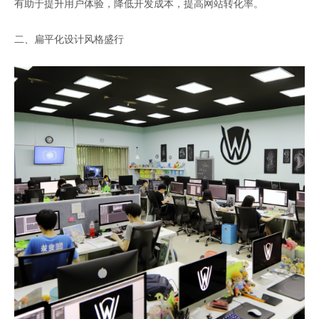
有助于提升用户体验，降低开发成本，提高网站转化率。
二、扁平化设计风格盛行