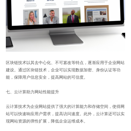
区块链技术以其去中心化、不可篡改等特点，逐渐应用于企业网站
建设。通过区块链技术，企业可以实现数据加密、身份认证等功
能，保障用户信息安全，提高网站的可信度。
七、云计算助力网站性能提升
云计算技术为企业网站提供了强大的计算能力和存储空间，使得网
站可以快速响应用户需求，提高访问速度。此外，云计算还可以实
现网站资源的弹性扩展，降低企业运维成本。