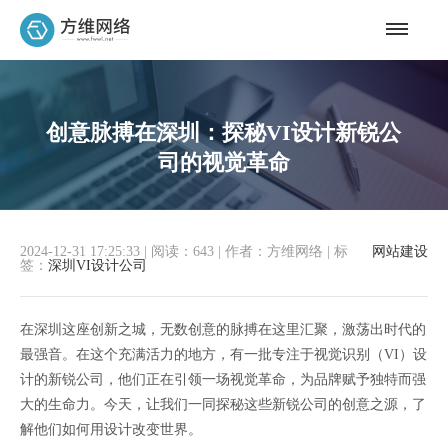
创意脉搏在深圳：探秘VI设计新锐公
司的视觉革命
2024-12-31 17:25:33
|
阅读：643
|
作者：方维网络
|
标
网站建设
签：
深圳VI设计公司
在深圳这座创新之城，无数创意的脉搏在这里汇聚，激荡出时代的
最强音。在这个充满活力的地方，有一批专注于视觉识别（VI）设
计的新锐公司，他们正在引领一场视觉革命，为品牌赋予独特而强
大的生命力。今天，让我们一同探秘这些新锐公司的创意之源，了
解他们如何用设计改变世界。