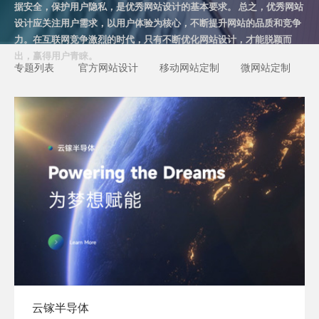
据安全，保护用户隐私，是优秀网站设计的基本要求。 总之，优秀网站
设计应关注用户需求，以用户体验为核心，不断提升网站的品质和竞争
力。在互联网竞争激烈的时代，只有不断优化网站设计，才能脱颖而
出，赢得用户青睐。
专题列表
官方网站设计
移动网站定制
微网站定制
云镓半导体