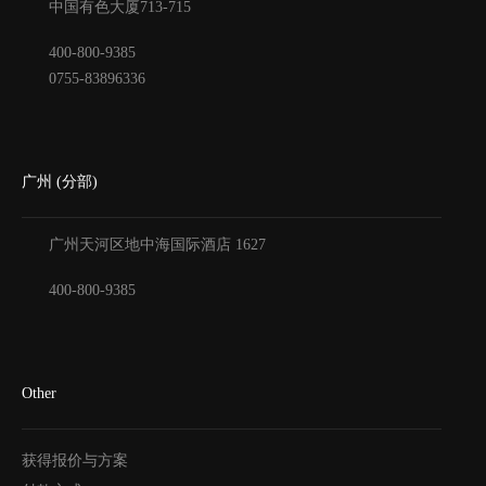
中国有色大厦
713-715
400-800-9385
0755-83896336
广州 (分部)
广州天河区地中海国际酒店
1627
400-800-9385
Other
获得报价与方案