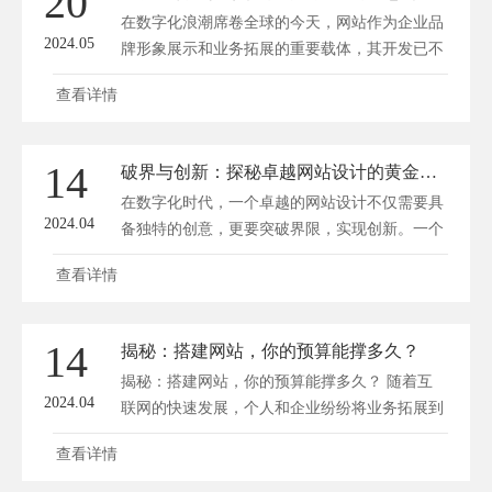
20
才猎场」。 一、精准定位，满足用户需求 要想
在数字化浪潮席卷全球的今天，网站作为企业品
打造一个优秀的招...
2024.05
牌形象展示和业务拓展的重要载体，其开发已不
再局限于传统的框架和思维。破界重构，探索极
查看详情
致网站开发的创意与实践，成为了众多开发者追
求的目标。方维网站建设将从以下几个方面，探
讨如何打破界限，实现网站开发的创新与突破。
14
破界与创新：探秘卓越网站设计的黄金法则
一、跨界思维：拓宽创意源泉 1. 跨行业借鉴：
在数字化时代，一个卓越的网站设计不仅需要具
不同行业的优秀网...
2024.04
备独特的创意，更要突破界限，实现创新。一个
好的网站设计，不仅能吸引访客的注意力，还能
查看详情
提升用户体验，从而为企业带来更多的商机。深
圳方维网络(www.fwwl.net)将探秘卓越网站设计
的黄金法则，带您领略破界与创新的力量。
14
揭秘：搭建网站，你的预算能撑多久？
一、破界：突破思维的局限 1. 打破传统框架 在
揭秘：搭建网站，你的预算能撑多久？ 随着互
网站设计过程中，设计...
2024.04
联网的快速发展，个人和企业纷纷将业务拓展到
了线上。搭建一个网站成为了许多人的首要任
查看详情
务。但是，在这个过程中，许多人会对预算产生
疑问：我的预算能撑多久？方维网站建设将为您