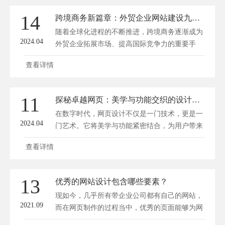
揭秘搭建网站过程中可能产生的费用以及如何合
14
跨境商务新篇章：外贸企业网站建设九大攻略
理分配预算。 一、网站搭建的主要费用 1. 域名
随着全球化进程的不断推进，跨境商务逐渐成为
费用 域名是网站...
2024.04
外贸企业拓展市场、提高国际竞争力的重要手
段。在这个大背景下，拥有一个专业、高效的外
查看详情
贸企业网站显得尤为重要。以下是外贸企业网站
建设的九大攻略，助力企业开启跨境商务新篇
章。 一、明确网站定位 在外贸企业网站建设之
11
探秘卓越网页：美学与功能交织的设计艺术
初，首先要明确网站的定位。企业网站是品牌宣
在数字时代，网页设计不仅是一门技术，更是一
传、产品展示、...
2024.04
门艺术。它将美学与功能紧密结合，为用户带来
愉悦的浏览体验。卓越的网页设计，犹如一件精
查看详情
美的艺术品，让人流连忘返。方维网络
(www.fwwl.net)将探秘卓越网页设计背后的艺术
与技巧，探讨如何实现美学与功能的交织。
13
优秀的网站设计包含哪些要素？
一、美学在网页设计中的体现 1. 视觉元素 视觉
现如今，几乎所有带企业公司都有自己的网站，
元素是网页设计的基础，包...
2021.09
而在网页制作的过程当中，优秀的页面能够为网
站增色不少，并且高品质的页面设计有助于提升