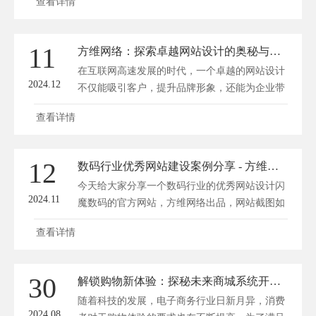
查看详情
基因呢？方维网站建设将深入探讨优秀网站设计
公司的核心特质，帮助您在众多选择中找到最适
合的合作伙伴。 创新设计能力 优秀的网站设计
11
方维网络：探索卓越网站设计的奥秘与极致体验
公司首先具备强大的创新设计能力。他们不仅能
在互联网高速发展的时代，一个卓越的网站设计
够根据...
2024.12
不仅能吸引客户，提升品牌形象，还能为企业带
来更高的转化率和市场竞争力。作为一家专注于
查看详情
网站设计的企业，方维网络始终秉持“探索卓越
网站设计的奥秘与极致体验”的理念，为众多客
户提供专业、创新的设计服务。方维网站建设将
12
数码行业优秀网站建设案例分享 - 方维网络出品
深入探讨方维网络在网站设计领域的优势与特
今天给大家分享一个数码行业的优秀网站设计闪
点，以及如何为企业创...
2024.11
魔数码的官方网站，方维网络出品，网站截图如
下： 网站设计评价： 整体网站设计以客户产品
查看详情
展现为主，简洁符合逻辑的思路，提出最独特的
卖点，就是功能新技术上的差异化，用创新的技
术以打破常规的技术格局让产品更加出众，能够
30
解锁购物新体验：探秘未来商城系统开发之道
吸引买家眼球的独特的利益。 公司简介 闪魔品
随着科技的发展，电子商务行业日新月异，消费
牌创立...
2024.08