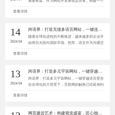
重要桥梁。作为网站开发者或运营者，构建一个
能够跨越语界线、覆盖多元宇宙的多语言网站显
查看详情
得尤为重要。这不仅有助于拓展国际市场，还能
提升用户体验，让不同国家和地区的用户都能轻
松地获取信息。那么，如何打造一个高质量的多
14
跨语界：打造无缝多语言网站，一键连通全球商机
语言网站呢？以下将为您揭秘构建多元宇宙级多
随着全球化进程的不断推进，越来越多的企业开
语言网站的秘密。 ...
2024.04
始将目光投向国际市场。然而，语言作为沟通交
流的重要工具，往往成为企业拓展海外业务的障
查看详情
碍。如何打破这一壁垒，实现全球商机的无缝对
接，成为摆在我们面前的一道课题。在这方面，
打造一款无缝多语言网站，一键连通全球商机，
13
跨语界：打造多元宇宙网站，一键穿越语言壁垒
无疑是一个绝佳的解决方案。 一、多语言网站
跨语界：打造多元宇宙网站，一键穿越语言壁垒
的重要性 1. 提升国...
2024.04
在全球化的大背景下，互联网的触角已经延伸到
世界的每个角落。人们通过网络交流、学习、工
查看详情
作，享受着科技带来的便捷。然而，语言作为沟
通交流的基石，却成为不少人在网络世界中的一
道障碍。为了打破这一壁垒，我们需要打造一个
网页建设艺术：构建视觉盛宴，匠心独运的线上家园