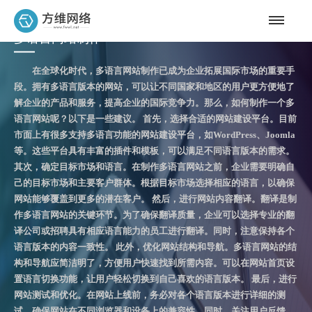
多语言网站制作
在全球化时代，多语言网站制作已成为企业拓展国际市场的重要手
段。拥有多语言版本的网站，可以让不同国家和地区的用户更方便地了
解企业的产品和服务，提高企业的国际竞争力。那么，如何制作一个多
语言网站呢？以下是一些建议。 首先，选择合适的网站建设平台。目前
市面上有很多支持多语言功能的网站建设平台，如WordPress、Joomla
等。这些平台具有丰富的插件和模板，可以满足不同语言版本的需求。
其次，确定目标市场和语言。在制作多语言网站之前，企业需要明确自
己的目标市场和主要客户群体。根据目标市场选择相应的语言，以确保
网站能够覆盖到更多的潜在客户。 然后，进行网站内容翻译。翻译是制
作多语言网站的关键环节。为了确保翻译质量，企业可以选择专业的翻
译公司或招聘具有相应语言能力的员工进行翻译。同时，注意保持各个
语言版本的内容一致性。 此外，优化网站结构和导航。多语言网站的结
构和导航应简洁明了，方便用户快速找到所需内容。可以在网站首页设
置语言切换功能，让用户轻松切换到自己喜欢的语言版本。 最后，进行
网站测试和优化。在网站上线前，务必对各个语言版本进行详细的测
试，确保网站在不同浏览器和设备上的兼容性。同时，关注用户反馈，