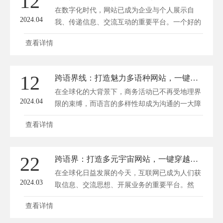
12
多元宇宙网站，让用户一键穿越语言障碍，畅游
在数字化时代，网站已成为企业与个人展示自
虚拟世界。 一、网站...
2024.04
我、传递信息、交流互动的重要平台。一个好的
网站，不仅需要具备优秀的功能性和用户体验，
查看详情
更应在视觉艺术上匠心独运，为访问者带来一场
视觉盛宴。方维网站建设将从网页建设艺术的角
度，探讨如何构建一个视觉吸引力强、独具匠心
12
跨语界线：打造魅力多语种网站，一键连通全球商桥
的线上家园。 一、网页设计：艺术与技术的完
在全球化的大背景下，商务活动已不再受地理界
美融合 1. 网页布...
2024.04
限的束缚，而语言的多样性却成为沟通的一大障
碍。为打破这一壁垒，许多企业纷纷寻求多语种
查看详情
网站的构建，以期一键连通全球商桥，拓展国际
市场。方维网络(www.fwwl.net)将探讨多语种网
站的优势、构建策略以及如何助力企业提升全球
22
跨语界：打造多元宇宙网站，一键穿越语言壁垒
竞争力。 一、多语种网站的优势 1. 提高用户体
在全球化日益发展的今天，互联网已成为人们获
验 多语种...
2024.03
取信息、交流思想、开展业务的重要平台。然
而，语言作为沟通交流的基石，却成为不少人在
查看详情
网络世界中面临的一道难题。为了打破这一壁
垒，我们致力于打造一款名为“跨语界”的多元宇