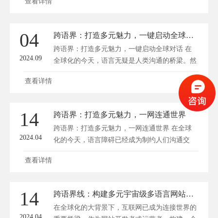
查看详情
键角色。如何打造多元魅力，实现一网连通世界
的愿景？这不仅需要技术的支持，更需要文化的
包容与创新的思维。方维网站建设将探讨跨语界
04
跨语界：打造多元魅力，一键启动全球对话
的核心价值与实践路径，为读者呈现一个多元互
跨语界：打造多元魅力，一键启动全球对话 在
联的未来图景。 ...
2024.09
全球化的今天，语言无疑是人类沟通的桥梁。然
而，语言的多样性也给国际交流带来了一定的障
查看详情
碍。为了让沟通无国界，越来越多的企业、机构
和个人纷纷投入到跨语言交流的探索中。方维网
络(www.fwwl.net)将为您介绍一款致力于打造多
14
跨语界：打造多元魅力，一网连通世界
元文化交流的平台——跨语界，它将助力您一键
跨语界：打造多元魅力，一网连通世界 在全球
启动全球对话，领略多...
2024.04
化的今天，语言障碍已经成为制约人们沟通交
流、拓展国际市场的一大难题。随着互联网技术
查看详情
的飞速发展，各国之间的距离正在不断缩短，我
们需要一个能够跨越语界、实现多元文化交流的
平台。深圳方维网络(www.fwwl.net)将为您介绍
14
跨语界线：构建多元宇宙级多语言网站的秘密
跨语界网站如何在满足这一需求的同时，打造多
在全球化的大背景下，互联网已成为连接世界的
元魅力，一网连通世界。...
2024.04