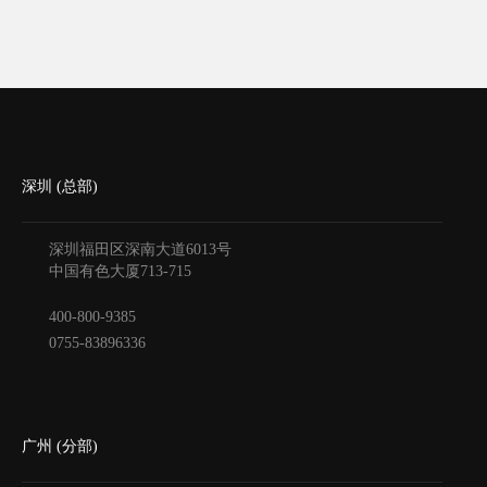
宙网站，让用户一键穿越语言障碍，畅游全球信
息海洋。 一、跨语界网站的核心理念 跨语界网
站以“让世界无界...
深圳 (总部)
深圳福田区深南大道6013号
中国有色大厦
713-715
400-800-9385
0755-83896336
广州 (分部)