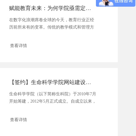
赋能教育未来：为何学院亟需定制化网站建设之路？
在数字化浪潮席卷全球的今天，教育行业正经
历前所未有的变革。传统的教学模式和管理方
式已无法满足现代教育的需求，学院亟需通过
定制化网站建设来提升竞争力、优化资源配
查看详情
置，并为师生提供更高效的服务。定制化网站
不仅是技术的升级，更是教育理念的革新，它
将为学院带来全新的发展机遇。 提升品牌形象
与招生竞争力 在激烈的...
【签约】生命科学学院网站建设项目
生命科学学院（以下简称生科院）于2010年7月
开始筹建，2012年5月正式成立。自成立以来，
生科院大力弘扬“求真、求精、求新”的优良学
风，通过多年不懈的建设和发展，学科和师资
查看详情
力量不断加强，拥有本科、硕士和博士在内的
高层次人才培养体系。始终坚持“理论联系实