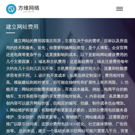
建立网站费用
建立网站的费用因项目而异，主要取决于你的需求、目标以及所选
用的技术和服务。首先，你需要明确网站类型，是个人博客、企业官网
还是电商等复杂平台，这直接影响到成本。以下是影响网站建设费用的
几个主要因素： 1. 域名和主机费用：这是基础费用，域名注册费用每年
大约在几十元到几百元不等，主机费用则根据空间大小、流量和性能需
求而有所不同。 2. 设计和开发成本：如果选择定制设计，费用相对较
高。模板建站则相对便宜，但可能在独特性和扩展性上有所局限。 3. 功
能开发：网站的功能需求越复杂，开发成本越高。例如，电商平台的购
物车、支付系统等功能的开发费用相对较高。 4. 内容创建：高质量的原
创内容可以提升网站价值，但相应的编写、拍摄、制作成本也会增加。
5. 网站维护和更新：长期维护和更新是必要的，这部分费用包括服务器
维护、安全防护、内容更新等。 6. 营销推广：网站建成后，还需要进行
推广以吸引访问者。这部分费用包括SEO优化、社交媒体营销、广告投
放等。 总的来说，建立一个基础的展示型网站可能只需要几千元，而复