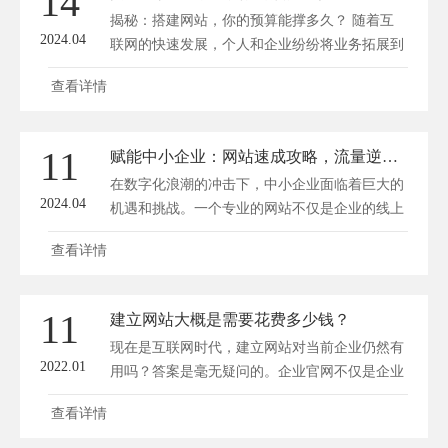
14
在打造网站之前，首先要明确自己的需求。这包
揭秘：搭建网站，你的预算能撑多久？ 随着互
括网站类型、功能、页...
2024.04
联网的快速发展，个人和企业纷纷将业务拓展到
了线上。搭建一个网站成为了许多人的首要任
查看详情
务。但是，在这个过程中，许多人会对预算产生
疑问：我的预算能撑多久？方维网站建设将为您
揭秘搭建网站过程中可能产生的费用以及如何合
11
赋能中小企业：网站速成攻略，流量逆袭之道
理分配预算。 一、网站搭建的主要费用 1. 域名
在数字化浪潮的冲击下，中小企业面临着巨大的
费用 域名是网站...
2024.04
机遇和挑战。一个专业的网站不仅是企业的线上
门面，更是获取客户、提升品牌形象、拓宽销售
查看详情
渠道的重要工具。然而，许多中小企业在网站建
设与运营上存在诸多困惑和难题。方维网站建设
将为您揭秘网站速成攻略，助您实现流量逆袭。
11
建立网站大概是需要花费多少钱？
一、明确目标，精准定位 网站建设之前，首先
现在是互联网时代，建立网站对当前企业仍然有
要明确企业的目...
2022.01
用吗？答案是毫无疑问的。企业官网不仅是企业
在网络中的脸面，也是企业推广产品的利器。如
查看详情
果潜在客户想知道你的公司做什么，他们通常会
通过主要的搜索引擎搜索行业关键词，然后打开