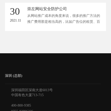
公司网站的链接。那么，建立网站大概是需要花
30
崇左网站安全防护公司
费多少钱？ 一、自助建站 目前，有许多网站使
从网站推广成本的角度来说，很多的推广方法的
用dedecms管理系统，...
2021.11
推广费用那是相当高的，比如广告位的租赁、百
度竞价等。相对于SEO技术操作来说。低成本的
特点是显而易见的，特别是站长自己如果懂SEO
技术的话，那更是性价比非常高的一种网站推广
方法了。只要从事快速的工作人员会对这些问题
有自己的理解，也会对这些知识有一定的接触。
深圳 (总部)
深圳福田区深南大道6013号
中国有色大厦
713-715
400-800-9385