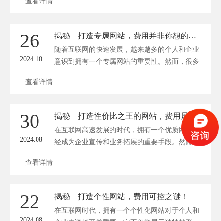
查看详情
算规划与成本控制的难题。方维网络将为您提供
一份全面的指南，帮助您在定制高端网站的过程
中合理规划预算，有效控制成本，确保项目顺利
26
揭秘：打造专属网站，费用并非你想的那样高！
完成。 明确需求与目标 在开始定制高端网站之
随着互联网的快速发展，越来越多的个人和企业
前，首先...
2024.10
意识到拥有一个专属网站的重要性。然而，很多
人在初期了解时，都会被一个问题所困扰：打造
查看详情
一个专属网站的费用是否高昂？事实上，随着技
术的进步和市场的竞争，网站建设的成本已经大
幅度降低。深圳方维网络(www.fwwl.net)将为您
30
揭秘：打造性价比之王的网站，费用居然可以这么省！
揭秘打造专属网站的费用问题，让您明白费用并
在互联网高速发展的时代，拥有一个优质网站已
非你想的那样高。 一、...
2024.08
经成为企业宣传和业务拓展的重要手段。然而，
许多创业者和中小企业主在打造网站时，往往因
查看详情
为预算有限而感到力不从心。事实上，只要掌握
一些技巧和方法，你完全可以打造一个性价比之
王的网站，而且费用还可以大大节省。今天，我
22
揭秘：打造个性网站，费用可控之谜！
们就来揭秘一下如何实现这一目标。 一、选择
在互联网时代，拥有一个个性化网站对于个人和
合适的域名和主机 ...
2024.08