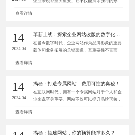
企业来说都至关重要。它不仅能展示独特的形
象，还可以吸引更多用户关注。然而，许多人在
查看详情
打造个性化网站时，都会担忧费用问题。事实
上，只要掌握一些技巧和方法，打造个性网站的
费用是完全可控的。方维网站建设将为您揭秘如
14
革新上线：探索企业网站改版的数字化蝶变之旅
何在不超出预算的前提下，打造独具特色的网
在当今数字时代，企业网站作为品牌形象的重要
站。 一、明确网站定位和需...
2024.04
载体和业务拓展的关键渠道，其重要性不言而
喻。随着科技的发展和用户需求的不断变化，企
查看详情
业网站改版成为了一项至关重要的任务。深圳方
维网络(www.fwwl.net)将带领大家探索企业网站
改版的数字化蝶变之旅，探讨如何通过革新上
14
揭秘：打造专属网站，费用可控的奥秘！
线，实现企业的线上战略升级。 一、网站改版
在互联网时代，拥有一个专属网站对于个人和企
的必要性 1. 用户...
2024.04
业来说至关重要。网站不仅可以提升品牌形象，
还能拓宽市场渠道，促进业务发展。然而，许多
查看详情
人在打造网站过程中，总会担心费用过高，导致
项目难以控制。今天，我们就来揭秘一下，如何
打造费用可控的专属网站。 一、明确网站需求
揭秘：搭建网站，你的预算能撑多久？