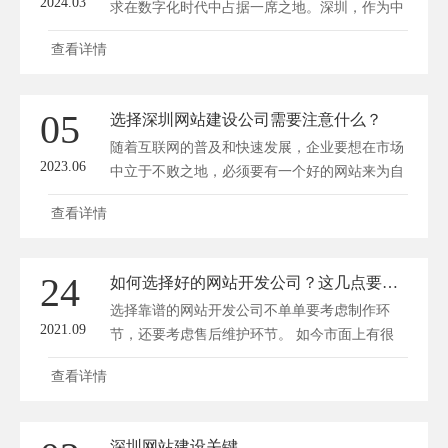
2024.03
求在数字化时代中占据一席之地。深圳，作为中
国的科技与创新之都，其网站建设公司凭借领先
查看详情
的技术和丰富的经验，为电子烟企业提供了强大
的支持，协助它们构建出既具功能性又富有创意
的官方网站。 一、全面展示产品特性 电子烟，
05
选择深圳网站建设公司需要注意什么？
作为传统烟草的替代品，其独特的产品特性是吸
随着互联网的普及和快速发展，企业要想在市场
引消费者的关键所...
2023.06
中立于不败之地，必须要有一个好的网站来为自
身宣传和推广，而选择一个优秀的网站建设公司
查看详情
就显得十分重要。今天，我们的话题就是在选择
深圳网站建设公司时需要注意哪些事项。 第
一，要考虑企业的实际需求。企业网站需要有什
24
如何选择好的网站开发公司？这几点要考虑！
么功能、要展示什么内容、要针对什么客户群体
选择靠谱的网站开发公司不单单要考虑制作环
等，这些都是企业在...
2021.09
节，还要考虑售后维护环节。 如今市面上有很
多的网站开发公司，选择一家合适的公司，对最
查看详情
终的网站成品起到决定性的作用，那么，怎样才
能正确选择网站开发公司？下面深圳网站建设公
司方维网络和大家分享一些小贴士，希望对大家
深圳网站建设关键