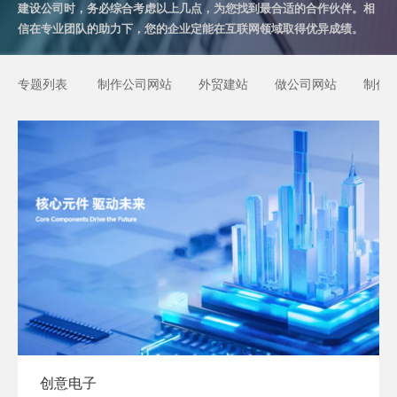
建设公司时，务必综合考虑以上几点，为您找到最合适的合作伙伴。相
信在专业团队的助力下，您的企业定能在互联网领域取得优异成绩。
专题列表
制作公司网站
外贸建站
做公司网站
制作
创意电子