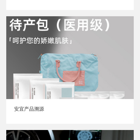
安宜产品溯源