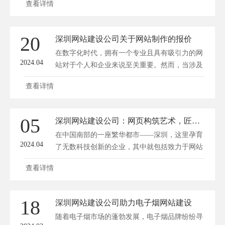
查看详情
是独树一帜。深圳方维网络(www.fwwl.net)将带
您探索网页构建的艺术，解码深圳这座设计之都
的数字匠心。 一、网页构建的艺术 1. 设计理念
20
深圳网站建设公司关于网站制作的报价
网页构建不仅仅是技术的堆砌，更是一种艺术创
在数字化时代，拥有一个专业且具有吸引力的网
作。在设...
2024.04
站对于个人和企业来说至关重要。然而，当涉及
网站制作的报价时，很多人都会感到困惑。不同
查看详情
的网站制作公司给出的报价差距可能很大，让人
难以抉择。方维网站建设将为您破译网站制作报
价之谜，为您提供性价比之选指南。 一、网站
05
深圳网站建设公司：网页构筑艺术，匠心独运的建站传奇
制作的组成部分 在了解报价之前，我们需要先
在中国南部的一座繁华都市——深圳，这里孕育
了解网站制作的基...
2024.04
了无数科技创新的企业，其中就包括致力于网站
建设与网页设计的公司。他们以匠心独运的精
查看详情
神，将网页构筑成一门艺术，为客户打造出一个
又一个的建站传奇。 深圳，这座充满活力的城
市，见证了我国互联网产业的飞速发展。网站作
18
深圳网站建设公司助力电子烟网站建设
为企业展示自身形象、传播品牌价值的重要载
随着电子烟市场的蓬勃发展，电子烟品牌纷纷寻
体，其建设与设计愈发受到...