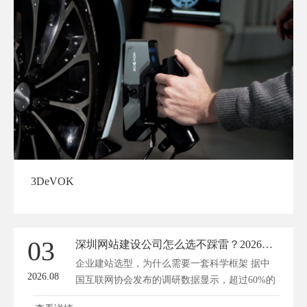
3DeVOK
03
深圳网站建设公司怎么选不踩雷？2026版选型清单与评估维度
企业建站选型，为什么需要一套科学框架 据中
2026.08
国互联网协会发布的调研数据显示，超过60%的
中小企业在建设企业官网时经历过预算超支、项