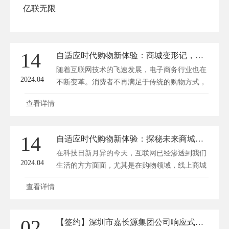
亿联无限
14
自适应时代购物新体验：商城变形记，个性随心动
随着互联网技术的飞速发展，电子商务行业也在
2024.04
不断变革。消费者不再满足于传统的购物方式，
他们追求更加个性化、便捷的购物体验。为了满
查看详情
足这一需求，商城网站纷纷开启了一场“变形
记”，通过自适应技术为用户提供随心动、个性
化的购物新体验。 一、自适应时代来临，购物
14
自适应时代购物新体验：探秘未来商城的灵活变奏
更随心 自适应网页设计（Responsive Web
在科技日新月异的今天，互联网已经渗透到我们
Design，简称RWD）是一种网...
2024.04
生活的方方面面，尤其是在购物领域，线上商城
的崛起为消费者带来了前所未有的便捷。随着人
查看详情
工智能、大数据等技术的不断发展，未来商城正
在向自适应时代迈进，为消费者带来更为灵活的
购物新体验。方维网站建设将带您探秘未来商城
02
【签约】深圳市嘉长源集团公司响应式商城网站建设
的灵活变奏，感受科技带来的购物革命。 一、