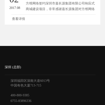
方维网络签约深圳市嘉长源集团有限公司响应式
个性化推荐，满足消费...
2017.08
商城建设项目，非常感谢嘉长源集团对方维网络
的信任与选择，方维网络一定用心做好这个响应
查看详情
式商城。 网站类型：响应式商城/自适应商城 网
站语言：简体中文 程序语言：PHP+MYSQL 版
式预期：简约大方 集团介绍 深圳市嘉长源集团
有限公司是一家多元化的集团公司，成立于1999
年7月，注册资...
深圳 (总部)
深圳福田区深南大道6013号
中国有色大厦
713-715
400-800-9385
0755-83896336