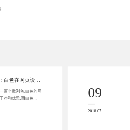
容
响应式网站建设：白色在网页设计中的重要性
09
一百个散列色.白色的网
净和优雅,而白色...
2018.07