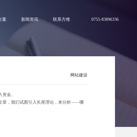
方案
新闻资讯
联系方维
0755-83896336
网站建设
站？
入资金。
文章，我们试图引入长尾理论，来分析——哪