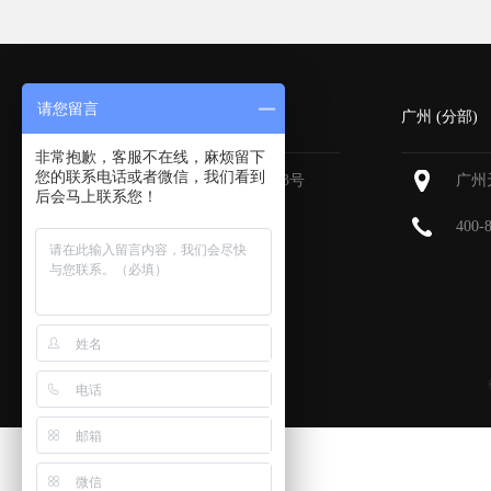
请您留言
深圳 (总部)
广州 (分部)
非常抱歉，客服不在线，麻烦留下
您的联系电话或者微信，我们看到
深圳福田区深南大道6013号
广州
后会马上联系您！
中国有色大厦
713-715
400-
400-800-9385
0755-83896336