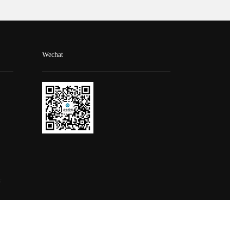
Wechat
号