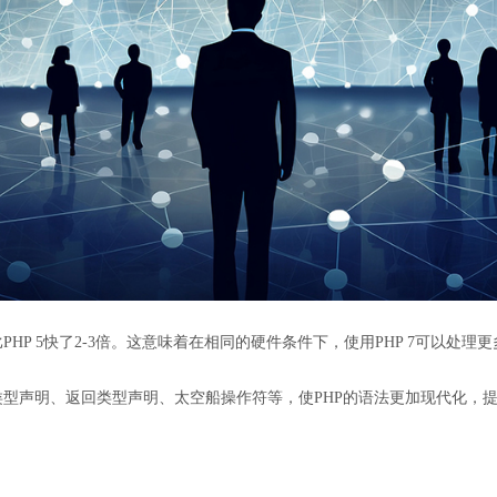
，比PHP 5快了2-3倍。这意味着在相同的硬件条件下，使用PHP 7可以处
标量类型声明、返回类型声明、太空船操作符等，使PHP的语法更加现代化，