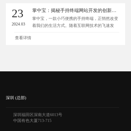
出既美观又实用的“网络名片”。接下来，方维网
23
掌中宝：揭秘手持终端网站开发的创新之路
站建设将揭秘网站定制的六大黄金法则，带您领
掌中宝，一款小巧便携的手持终端，正悄然改变
略精通高端网站定制的...
2024.03
着我们的生活方式。随着互联网技术的飞速发
展，手持终端网站开发成为了当今社会的一大热
查看详情
点。方维网络将为您揭秘掌中宝在手持终端网站
开发领域的创新之路。 一、掌中宝的诞生与发
展 掌中宝作为一款手持终端，其诞生初衷是为
了让用户在随时随地都能方便地获取信息。自推
出以来，掌中宝...
深圳 (总部)
深圳福田区深南大道6013号
中国有色大厦
713-715