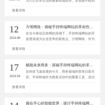
为人们日常生活的重要组成部分。从智能手机到
平板电脑，这些便携式设备不仅为用户提供了丰
查看详情
富的应用体验，还为开发者带来了无限的创新机
遇。在这个背景下，手持终端网站开发应运而
生，成为了新时代的技术热点。方维网站建设将
12
方维网络：揭秘手持终端网站的革命性开发之路
带您探秘手持终端网站开发的无限可能。 一、
在当今移动互联网的浪潮下，手持终端网站的开
掌上智慧：手持终端网...
2024.08
发逐渐成为企业竞争的新焦点。方维网络，作为
一家专注于手持终端网站开发的领军企业，以其
查看详情
革命性的技术手段和卓越的创新能力，为各大企
业打造出极具竞争力的手持终端网站。方维网络
(www.fwwl.net)将为您揭秘方维网络在手持终端
17
赋能未来商务：探秘手持终端网站的革新开发之路
网站开发领域的革命性之路。 一、技术驱动，
在科技飞速发展的今天，商务领域的变革日新月
创新为魂 方维...
2024.04
异。手持终端作为商务活动中的重要工具，其功
能和性能的提升对商务效率和企业竞争力有着深
查看详情
远影响。深圳方维网络(www.fwwl.net)将探秘手
持终端网站的革新开发之路，揭示其如何赋能未
来商务。 一、手持终端的发展历程 手持终端的
握在手心的智能世界：探讨手持终端网站开发新境界