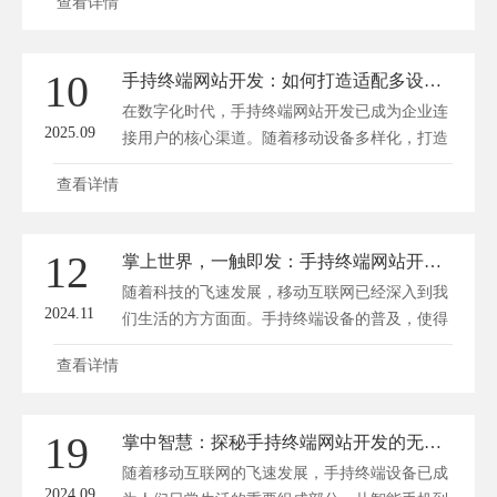
查看详情
端网站并非易事，选择专业定制服务商尤为关
键。下面将为你介绍选择时的要点。 考察技术
实力 专业的定制服务商应具备强大的技术实
10
手持终端网站开发：如何打造适配多设备的移动端用户体验
力。这包括对多种开发技术的掌握，如前端的页
在数字化时代，手持终端网站开发已成为企业连
面设计技术，要能保...
2025.09
接用户的核心渠道。随着移动设备多样化，打造
适配多设备的移动端用户体验不仅提升用户满意
查看详情
度，还能显著增强转化率。方维网站设计将深入
探讨如何通过创新策略实现这一目标，确保网站
在各种屏幕上流畅运行。 响应式设计的基础与
12
掌上世界，一触即发：手持终端网站开发新篇章
创新 响应式设计是适配多设备的关键，它通过
随着科技的飞速发展，移动互联网已经深入到我
弹性布局...
2024.11
们生活的方方面面。手持终端设备的普及，使得
人们可以随时随地接入互联网，享受便捷的在线
查看详情
服务。在这个掌上世界里，网站开发也迎来了全
新的机遇与挑战。方维网站建设将探讨手持终端
网站开发的新趋势、技术要点以及如何为用户提
19
掌中智慧：探秘手持终端网站开发的无限可能
供更加优质的体验。 一、掌上世界，一触即发
随着移动互联网的飞速发展，手持终端设备已成
1. 市场背景 ...
2024.09