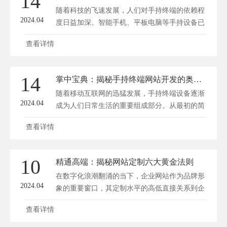
14
发展可以分为三个阶段：第一阶段是以功能机为
随着科技的飞速发展，人们对手持终端的依赖程
代表的传统...
2024.04
度日益加深。智能手机、平板电脑等手持设备已
经成为我们日常生活中不可或缺的工具。在这个
查看详情
大背景下，手持终端网站开发应运而生，为广大
用户带来了握在手心的智能世界。方维网站建设
将探讨手持终端网站开发的新境界，为广大开发
14
掌中宝典：揭秘手持终端网站开发的奥秘与未来
者提供一些有益的启示。 一、手持终端网站开
随着移动互联网的迅猛发展，手持终端设备逐渐
发的重要性 ...
2024.04
成为人们日常生活的重要组成部分。从最初的简
单通讯工具，发展到如今集娱乐、办公、学习等
查看详情
多功能于一体的智能设备，手持终端为用户带来
了极大的便利。在这样的背景下，手持终端网站
开发应运而生，成为了各大企业争相布局的领
10
精通高端：揭秘网站定制六大黄金法则
域。深圳方维网络(www.fwwl.net)将为您揭秘手
在数字化浪潮翻涌的当下，企业网站作为品牌形
持终端网站开发的奥...
2024.04
象的重要窗口，其定制水平的高低直接关系到企
业的市场竞争力和用户体验。所谓“高端网站定
查看详情
制”，并非仅仅追求视觉的华丽与功能的繁杂，
而是要精准把握用户需求，结合企业特色，打造