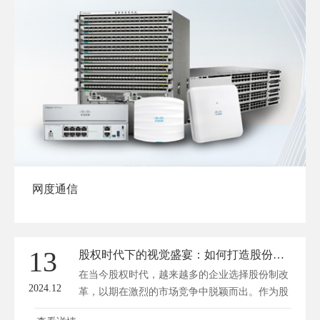
网度通信
13
股权时代下的视觉盛宴：如何打造股份公司网页新风尚
在当今股权时代，越来越多的企业选择股份制改
2024.12
革，以期在激烈的市场竞争中脱颖而出。作为股
份公司，如何打造一个具有视觉吸引力的官方网