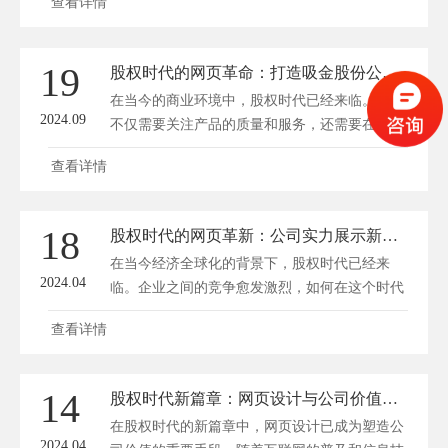
查看详情
站，成为展示企业形象、传递企业价值的重要手
段？方维网络将为您解析如何打造股份公司网页
新风尚。 一、明确股份公司网页设计的目标 在
19
股权时代的网页革命：打造吸金股份公司在线门面
设计股份公司网页时，首先要明确网页设计的目
在当今的商业环境中，股权时代已经来临。企业
标。这包括以下...
2024.09
不仅需要关注产品的质量和服务，还需要在资本
运作上寻求突破，以吸引更多的投资者。而在这
查看详情
个过程中，一个专业的公司网站发挥着至关重要
的作用。它不仅是你公司的在线门面，更是向投
资者展示企业实力、吸引资金的关键平台。方维
18
股权时代的网页革新：公司实力展示新境界
网络(www.fwwl.net)将探讨如何在这个股权时
在当今经济全球化的背景下，股权时代已经来
代，通过打造吸金股份...
2024.04
临。企业之间的竞争愈发激烈，如何在这个时代
脱颖而出，展示公司实力，成为众多企业关注的
查看详情
焦点。网站作为公司形象的重要窗口，其重要性
不言而喻。方维网站建设将从股权时代的角度，
探讨网页革新的必要性，以及如何通过创新手段
14
股权时代新篇章：网页设计与公司价值的完美融合
展示公司实力。 一、股权时代的网页革新 1. 股
在股权时代的新篇章中，网页设计已成为塑造公
权时代的特征 在...
2024.04