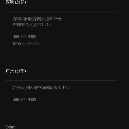
深圳 (总部)
深圳福田区深南大道6013号
中国有色大厦
713-715
400-800-9385
0755-83896336
广州 (分部)
广州天河区地中海国际酒店
1627
400-800-9385
Other