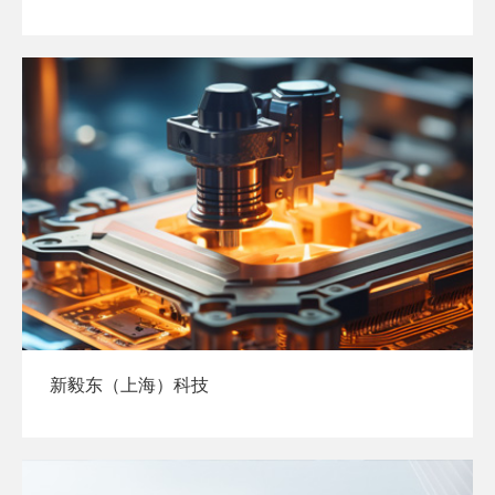
新毅东（上海）科技