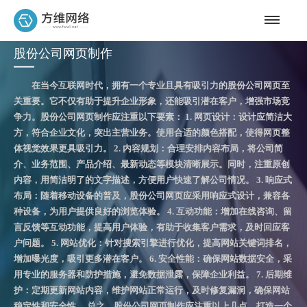
股份公司网页制作
在当今互联网时代，拥有一个专业且具有吸引力的股份公司网页至
关重要。它不仅有助于提升企业形象，还能吸引潜在客户，增强市场竞
争力。股份公司网页制作应注重以下要素： 1. 网页设计：设计应简洁大
方，符合企业文化，突出主营业务。使用合适的颜色搭配，使得网页整
体视觉效果更具吸引力。 2. 内容规划：合理安排内容布局，将公司简
介、业务范围、产品介绍、最新动态等模块清晰展示。同时，注重原创
内容，用简洁明了的文字描述，方便用户快速了解公司情况。 3. 响应式
布局：随着移动设备的普及，股份公司网页应采用响应式设计，兼容各
种设备，为用户提供良好的浏览体验。 4. 互动功能：增加在线咨询、留
言反馈等互动功能，提高用户体验，有助于收集客户需求，及时回应客
户问题。 5. 网站优化：针对搜索引擎进行优化，提高网站关键词排名，
增加曝光度，吸引更多潜在客户。 6. 安全性能：确保网站数据安全，采
用专业的服务器和防护措施，避免数据泄露，保障企业利益。 7. 后期维
护：定期更新网站内容，维护网站正常运行，及时修复漏洞，确保网站
稳定性和安全性。 总之，股份公司网页制作应注重以上几点，打造一个