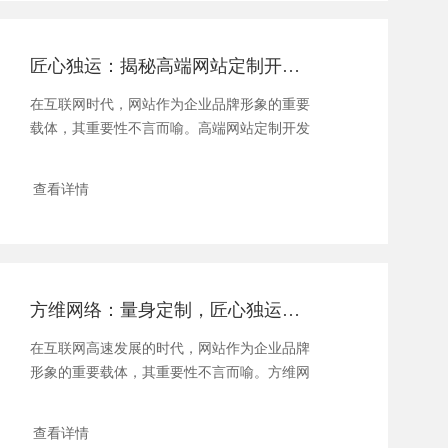
站能够为品牌带来无可比拟的价值。 个性化设
计，打造独特品牌形象...
匠心独运：揭秘高端网站定制开发的艺术与效能
在互联网时代，网站作为企业品牌形象的重要
载体，其重要性不言而喻。高端网站定制开发
凭借独具匠心的设计、个性化的定制服务以及
卓越的效能，逐渐成为企业打造线上品牌的首
查看详情
选。方维网络将揭秘高端网站定制开发的艺术
与效能，带您领略这一领域的独特魅力。 一、
匠心独运的设计艺术 1. 用户体验至上 高端网
站定制开发注重用户体...
方维网络：量身定制，匠心独运——揭秘高端网站的打造之路
在互联网高速发展的时代，网站作为企业品牌
形象的重要载体，其重要性不言而喻。方维网
络，作为一家专注于高端网站定制的服务商，
凭借其匠心独运的设计理念和专业的技术实
查看详情
力，为众多企业量身打造了独具个性的网站，