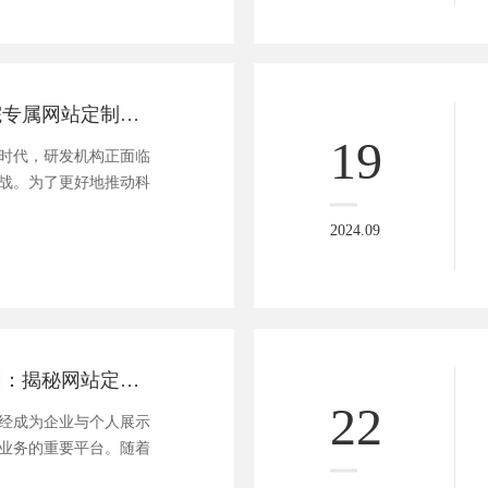
来致力于为研究院提供
面赋能科研新境界。
要性 随着...
探索未来：研究院专属网站定制，智慧研发的数字加速器
19
时代，研发机构正面临
战。为了更好地推动科
，打造一个专业、高效
2024.09
尤为重要。方维网站建
站定制的必要性，以及
实现智慧研发的数字加
站定制的必要性 1. 提
，...
量身打造网上家园：揭秘网站定制开发的魅力与潜力
22
经成为企业与个人展示
业务的重要平台。随着
让网站在众多竞争者中