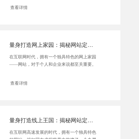
性化的服务，成为了企业提升品牌形象、拓展
查看详情
市场份额的利器。方维网络(www.fwwl.net)将
从艺术与科技融合的角度，揭秘高端网站定制
开发背后的故事。 一、艺术：匠心独运的设计
理念 1. 用户体验至上 在高端...
量身打造网上家园：揭秘网站定制开发的魔法之旅
在互联网时代，拥有一个独具特色的网上家园
——网站，对于个人和企业来说都至关重要。
网站不仅是一个展示自己的平台，更是与用户
沟通的桥梁。然而，要想在众多网站中脱颖而
查看详情
出，量身定制的开发服务就显得尤为关键。今
天，让我们一起揭秘网站定制开发的魔法之
旅。 一、需求分析：了解你的独特需求 网站
定制开发的第一步，就是与客户进行深...
量身打造线上王国：揭秘网站定制开发的神奇之旅
在互联网高速发展的时代，拥有一个独具特色