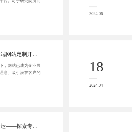
平台。对于研究院所而
仅是展示研究成果、传
2024.06
是提升研发效率、促进
方维网站建设将带您探
展趋势，解析如何打造
网站，为智慧研发提供
站的发...
匠心独运：探寻高端网站定制开发的极致境界
18
下，网站已成为企业展
理念、吸引潜在客户的
制开发，正是为了让这
2024.04
、高效。它不仅仅是一
术。方维网站建设将带
发的极致境界，体会匠
一、深入挖掘品牌内涵，
制...
量身定制，匠心独运——探索专属你的网站开发之旅