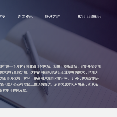
方案
新闻资讯
联系方维
0755-83896336
身打造一个具有个性化设计的网站。相较于模板建站，定制开发更能
务需求进行量身定制。这样的网站既能满足企业现有的需求，也能为
方面更具优势，有利于提高用户粘性和转化率。 此外，网站定制开
开发已成为企业拓展线上市场的首选。尽管其成本相对较高，但从长
业实现可持续发展。