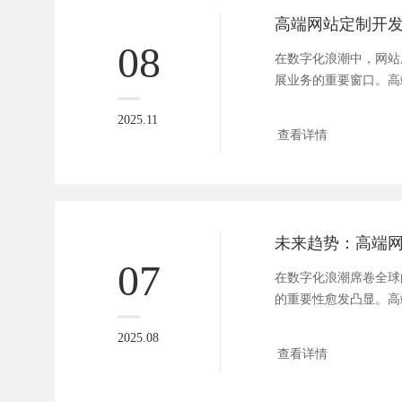
08
在数字化浪潮中，网站
展业务的重要窗口。高
企业打造独一无二、契
2025.11
站。方维网络(www.fw
查看详情
这一目标，助力企业在
确品牌定位与需求 打
属网站，首先要明确品
解企业的核心价值观...
07
在数字化浪潮席卷全球
的重要性愈发凸显。高
字形象的核心载体，不
2025.08
价值，还能提升用户体
查看详情
方维网络将探讨高端网
字形象，并分析其未来