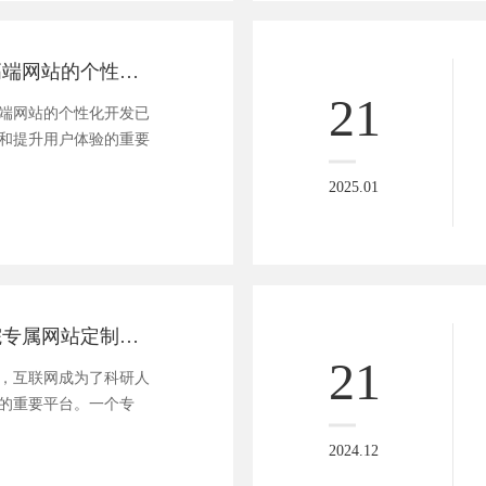
站定制的核心价值在于其
定制卓越：探索高端网站的个性化开发艺术
21
端网站的个性化开发已
和提升用户体验的重要
不仅仅是技术的堆砌，
2025.01
结合。方维网站建设将
化开发的艺术，揭示其
实现，帮助企业在竞争
。 个性化设计的核心价
智创未来：研究院专属网站定制，赋能科研新境界
21
，互联网成为了科研人
的重要平台。一个专
的研究院网站，不仅能
2024.12
象，还能为广大科研工
推动科研工作向更高层