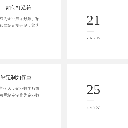
高端网站定制开发：如何打造符合企业品牌形象的专属网站
21
成为企业展示形象、拓
端网站定制开发，能为
合品牌形象的专属网
2025.08
wl.net)将探讨如何实现
网络世界崭露头角。 明
造符合企业品牌形象的专
牌定位与需求。深入了
未来趋势：高端网站定制如何重塑企业数字形象？
25
的今天，企业数字形象
端网站定制作为企业数
仅能够展示企业的品牌
2025.07
验，增强市场竞争力。
站定制如何重塑企业数
发展趋势。 高端网站定