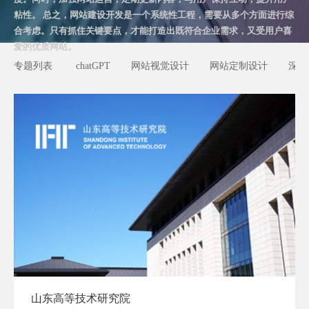
粘性。 总之，网站建设开发是一个系统性工程，需要从多个方面进行综
合考虑。只有抓住关键要点，才能打造出既符合企业需求，又受用户喜
爱的优质网站。
专题列表
chatGPT
网站视觉设计
网站定制设计
深圳
山东高等技术研究院