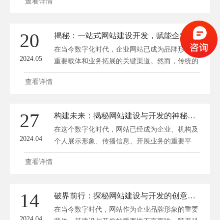
查看详情
前景。因此，高效网站建设成为当下企业竞争的
重要手段。深圳方维网络(www.fwwl.net)将从开
发艺术的角度，探秘赋能数字化未来的高效网站
20
揭秘：一站式网站建设开发，赋能企业数字化转型之路
建设。 一、响应式设计：顺应移动互联潮流 随
在当今数字化时代，企业网站已成为品牌形象的
着智能手机的普...
2024.05
重要载体和业务拓展的关键渠道。然而，传统的
网站建设模式已无法满足企业日益增长的多元化
查看详情
需求。一站式网站建设开发服务应运而生，以其
高效、专业的优势，助力企业实现数字化转型。
方维网络(www.fwwl.net)将为您揭秘一站式网站
27
构建未来：揭秘网站建设与开发的神秘面纱
建设开发服务，探讨它是如何赋能企业数字化转
在这个数字化时代，网站已经成为企业、机构及
型之路的。 一、...
2024.04
个人展示形象、传播信息、开展业务的重要平
台。随着互联网技术的飞速发展，网站建设与开
查看详情
发逐渐揭开神秘的面纱，成为一项至关重要的工
作。深圳方维网络(www.fwwl.net)将带您深入了
解网站建设与开发的流程、技术及趋势，为您构
14
破界前行：探秘网站建设与开发的创意疆域
建未来的网络空间提供启示。 一、网站建设与
在当今数字时代，网站作为企业品牌形象的重要
开发的流程 1....
2024.04