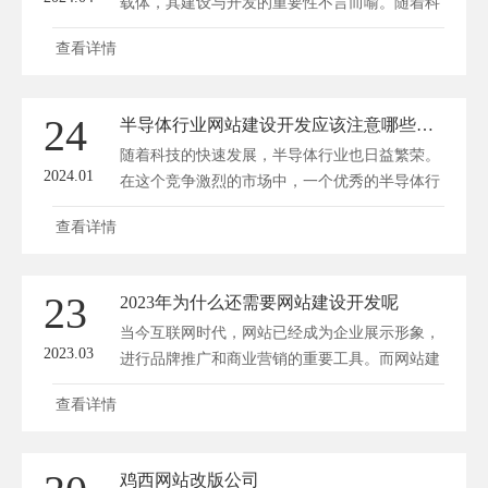
载体，其建设与开发的重要性不言而喻。随着科
技的发展，网站建设与开发逐渐突破传统框架，
查看详情
步入一个充满创意与无限可能的疆域。方维网站
建设将带领大家探秘这一领域，领略破界前行的
魅力。 一、从需求出发，打造个性化网站 在过
24
半导体行业网站建设开发应该注意哪些方面？
去，网站建设往往遵循一种模板化的方式，导致
随着科技的快速发展，半导体行业也日益繁荣。
许多企业的网站千篇...
2024.01
在这个竞争激烈的市场中，一个优秀的半导体行
业网站不仅可以展示企业的实力和形象，还可以
查看详情
吸引更多的客户和合作伙伴。本文将探讨在半导
体行业网站建设开发中应该注意哪些方面，以帮
助企业打造出优秀的网站。 一、目标与定位 在
23
2023年为什么还需要网站建设开发呢
建设半导体行业网站之前，企业需要明确网站的
当今互联网时代，网站已经成为企业展示形象，
目标和定位。...
2023.03
进行品牌推广和商业营销的重要工具。而网站建
设开发也因此成为了一门非常热门的技术和行
查看详情
业。在这篇文章中，我们将探讨网站建设开发的
基本概念和流程。 网站建设开发是指将一个网
站从无到有进行规划、设计、开发、测试、上线
鸡西网站改版公司