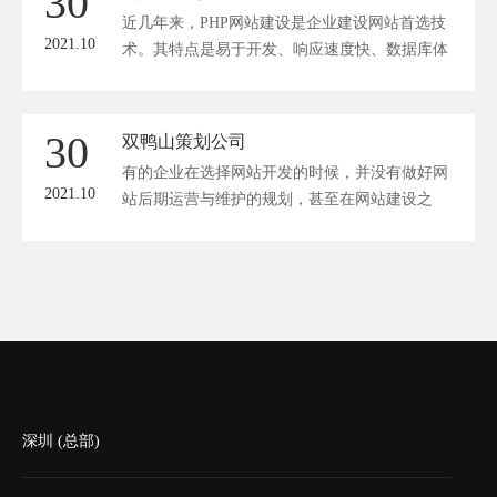
30
等一系列工作的过程。首先，我们需要进行网站
近几年来，PHP网站建设是企业建设网站首选技
规划，包括对网站...
2021.10
术。其特点是易于开发、响应速度快、数据库体
积小、稳定安全。建立网站，开发企业级应用系
统是我们的最佳选择。
30
双鸭山策划公司
有的企业在选择网站开发的时候，并没有做好网
2021.10
站后期运营与维护的规划，甚至在网站建设之
后，对于网站不管不问，那么直接决定的企业网
站建设的效果比较差。因此在网站开发时候，企
业一定要做好后期运营的规划工作，并且进行高
质量的文章推广工作
深圳 (总部)