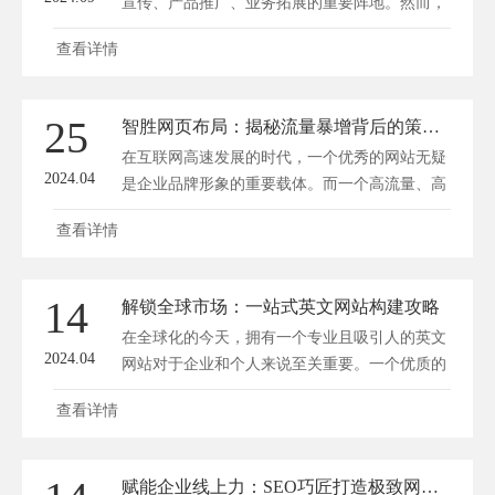
宣传、产品推广、业务拓展的重要阵地。然而，
在众多网站中脱颖而出，并非易事。如何制定智
查看详情
胜网页战略，解锁流量密码，赋能线上帝国崛
起，成为了许多企业关注的焦点。深圳方维网络
(www.fwwl.net)将从以下几个方面，为您阐述智
25
智胜网页布局：揭秘流量暴增背后的策略密码
胜网页战略的构建与实施。 一、精准定位，明
在互联网高速发展的时代，一个优秀的网站无疑
确目标 网站建设之初，首...
2024.04
是企业品牌形象的重要载体。而一个高流量、高
转化的网站，离不开精心策划的网页布局。方维
查看详情
网站建设将为您揭秘智胜网页布局的策略密码，
助您实现流量暴增。 一、明确目标，精准定位
在进行网页布局之前，首先要明确网站的目标用
14
解锁全球市场：一站式英文网站构建攻略
户群体，了解他们的需求和喜好。这样才能有针
在全球化的今天，拥有一个专业且吸引人的英文
对性地进行网页...
2024.04
网站对于企业和个人来说至关重要。一个优质的
英文网站可以帮助你拓展国际市场，吸引全球客
查看详情
户，提升品牌形象。方维网站建设将为你详细介
绍一站式英文网站构建攻略，助你轻松解锁全球
市场。 一、明确目标受众 在构建英文网站之
赋能企业线上力：SEO巧匠打造极致网站引流秘籍