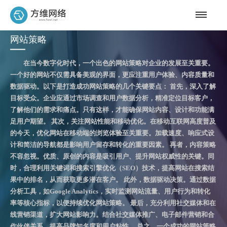
网站策略
在当今数字化时代，一个出色的网站策略对企业的发展至关重要。
一个好的网站不仅需具备美观的界面，更应注重用户体验、内容质量和
数据驱动。以下是打造成功网站策略的几个关键要点： 首先，深入了解
目标受众。企业应通过市场调查和用户数据分析，精准定位目标客户，
了解他们的需求和痛点。只有这样，才能确保网站内容、设计和功能满
足用户期望。 其次，关注网站性能和移动优化。在移动互联网高度普及
的今天，优化网站在移动端的浏览体验至关重要。加载速度、响应式设
计和简洁的导航都是影响用户留存和转化的重要因素。 再者，内容策略
不容忽视。优质、原创的内容是吸引用户、提升网站权威性的关键。同
时，合理利用关键词和搜索引擎优化（SEO）技术，提高网站在搜索结
果中的排名，从而获取更多潜在客户。 此外，数据驱动决策。通过数据
分析工具，如Google Analytics，实时监测网站流量、用户行为和转化
率等核心指标，以便持续优化网站策略。 最后，充分利用社交媒体和在
线营销渠道，扩大网站影响力。结合社交媒体推广、电子邮件营销和合
作伙伴关系，提高品牌知名度和用户粘性。 总之，一个成功的网站策略