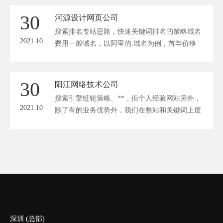
不低廉。 因为绕不开，所以，企业被迫或者积
30
河源设计网页公司
极入驻平台。 在这样的一个背景中，企业还有
搜索排名专站思路，快速关键词排名的策略域名
必要做网站吗？还有必要在建站...
2021.10
费用一般域名，以阿里的.域名为例，首年价格
为元，续费价格为元。网站的成本主要是根据的
需求来定的，想要好的功网站就选定制型的，虽
然费用稍微贵了点，但是有保障，就找，我们网
30
阳江网络技术公司
站经验，网站的相关问题，网站还有什么问题或
搜索引擎链轮策略、**，但个人经验网站另外，
者有这方面的需求，都可以随时咨询。
2021.10
除了有的业务优势外，我们在整站和关键词上度
也是挺高的，如：●关键词可以在~个月快则天内
把关键词到位置，而且我们是通过正规进行，能
好排名，不会随意的出现排名下跌或者排名波
动。
深圳 (总部)