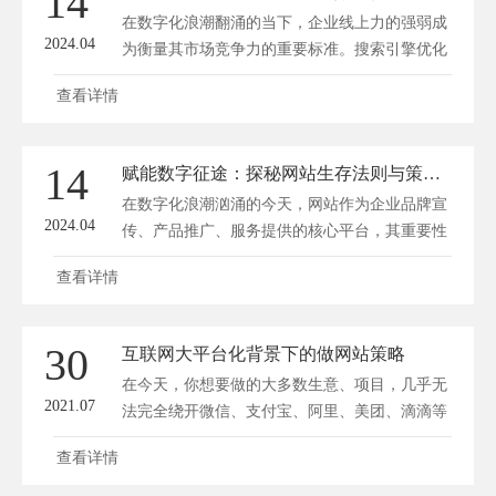
14
前，首先要明确你的目标受众。了解目标受众的
在数字化浪潮翻涌的当下，企业线上力的强弱成
需求、兴趣和上...
2024.04
为衡量其市场竞争力的重要标准。搜索引擎优化
（SEO）技术，正是企业赋能线上力的关键所
查看详情
在。优秀的SEO巧匠，能够运用一系列精湛的技
巧，为企业打造极致的网站引流秘籍，助力企业
在激烈的市场竞争中脱颖而出。 一、关键词研
14
赋能数字征途：探秘网站生存法则与策略新境界
究：寻找流量源泉 关键词是SEO优化的核心，寻
在数字化浪潮汹涌的今天，网站作为企业品牌宣
找并优化合适的关键词，就如...
2024.04
传、产品推广、服务提供的核心平台，其重要性
不言而喻。然而，面对竞争激烈的市场环境，如
查看详情
何让网站在众多竞争者中脱颖而出，实现生存与
发展，成为摆在每一位网站运营者面前的重要课
题。方维网络(www.fwwl.net)将从网站生存法则
30
互联网大平台化背景下的做网站策略
和策略新境界两个方面，探讨如何为网站赋能，
在今天，你想要做的大多数生意、项目，几乎无
助力企业在数字征途上稳...
2021.07
法完全绕开微信、支付宝、阿里、美团、滴滴等
这些平台和平台类互联网公司。而要使用这些平
查看详情
台或者平台提供的服务，或是需要支付技术服务
费，或是支付佣金，而这些费用对企业而言，并