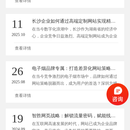
查看详情
的内容和卓越的用户体验，能够有效提升品牌形
象，吸引目标客户，并建立深厚的信任关系。方
维网站设计将深入探讨设计公司如何利用网站策
11
长沙企业如何通过高端定制网站实现精准引流与品牌升级
略，在竞争激烈的市场中脱颖而出，从而赢得客
在当今数字化浪潮中，长沙作为湖南省的经济中
户的长期信赖。高端官网...
2025.10
心，企业竞争日益激烈。高端定制网站成为企业
脱颖而出的关键工具，它不仅能够提升在线存在
查看详情
感，还能实现精准的客户引流和深度的品牌升
级。方维网站设计将系统分析长沙企业如何利用
定制化网站策略，在本地市场中抢占先机，并带
26
电子烟品牌专属：打造差异化网站策略，提升用户粘性指南
来可持续的增长。 高端定制网站的定义与独特
在当今竞争激烈的电子烟市场中，品牌如何通过
优势 高端定...
2025.08
网站策略脱颖而出，成为用户的首选？深圳方维
网络将从差异化设计、用户体验优化、内容营
查看详情
销、社群互动等多个维度，为您提供一套完整的
电子烟品牌网站策略指南，帮助您提升用户粘
性，实现品牌增长。 差异化设计：从视觉到功
19
智胜网页战略：解锁流量密码，赋能线上帝国崛起
能的独特体验 电子烟品牌的网站设计需要从视
在互联网高速发展的时代，网站已成为企业品牌
觉和功能上打造差...
2024.09