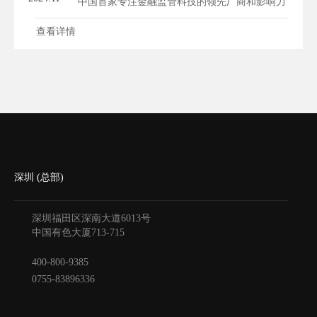
中国首家专注金融监管科技的领先厂商和影响力
品牌，长期专注为央企、国企、金融机构和重点
查看详情
行业大型企业的合规与监管部门提供专业的内控
合规管理软件和数智化解决方案产品服务。经过
多年的研发投入和最佳实践，和合信诺开创了国
内金融业内控合规管理数智化转型的创新试点，
助力企业积极主...
深圳 (总部)
深圳福田区深南大道6013号
中国有色大厦
713-715
400-800-9385
0755-83896336