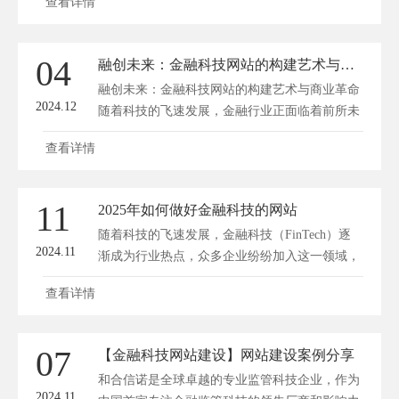
查看详情
下，一站式金融网站应运而生，它凭借便捷、高
效、全面的服务特点，逐渐成为金融行业的翘
楚。那么，如何打造一款具有竞争力的金融网站
04
融创未来：金融科技网站的构建艺术与商业革命
呢？以下将从几个方面为您揭秘一站式金融网站
融创未来：金融科技网站的构建艺术与商业革命
建设的秘籍。 一、明确...
2024.12
随着科技的飞速发展，金融行业正面临着前所未
有的变革。金融科技（FinTech）作为一支新兴
查看详情
力量，正逐步改变着传统金融行业的面貌。在这
个大背景下，金融科技网站的构建不仅成为金融
机构竞争的焦点，更是一场商业革命的序幕。方
11
2025年如何做好金融科技的网站
维网络(www.fwwl.net)将从金融科技网站的构建
随着科技的飞速发展，金融科技（FinTech）逐
艺术和商业革命两个...
2024.11
渐成为行业热点，众多企业纷纷加入这一领域，
力求在激烈的市场竞争中脱颖而出。面对日益严
查看详情
峻的市场环境，如何在2025年做好金融科技网
站，成为许多企业关注的焦点。以下将从五个方
面为您提供策略和建议。 一、明确目标用户群
07
【金融科技网站建设】网站建设案例分享
体 要想在金融科技领域取得成功，首先需要明
和合信诺是全球卓越的专业监管科技企业，作为
确目标用户群体。在2025...
2024.11