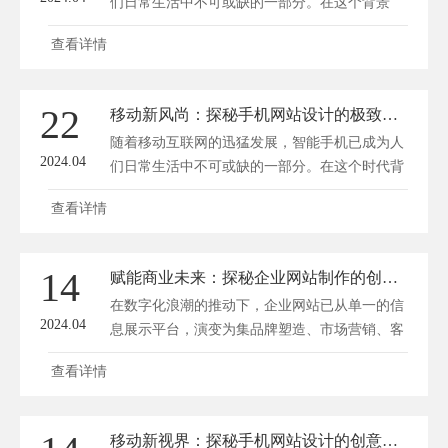
们日常生活中不可或缺的一部分。在这个背景
下，手机网站设计逐渐成为各大企业争夺用户的
查看详情
重要战场。优秀的手机网站设计不仅能提升用户
体验，还能为企业带来更高的转化率和市场份
额。今天，我们就来探秘手机网站设计的艺术与
22
移动新风尚：探秘手机网站设计的极致体验
效能。 一、手机网站设计的艺术 1. 界面设计 界
随着移动互联网的迅猛发展，智能手机已成为人
面设计是手...
2024.04
们日常生活中不可或缺的一部分。在这个时代背
景下，手机网站设计显得尤为重要。它不仅关系
查看详情
到用户体验，更是企业品牌形象的重要体现。今
天，我们就来探秘手机网站设计的极致体验，了
解那些引领移动新风尚的设计理念。 一、简洁
14
赋能商业未来：探秘企业网站制作的创新与实效
明了的界面设计 在手机屏幕有限的展示空间
在数字化浪潮的推动下，企业网站已从单一的信
里，简洁明了的界面...
2024.04
息展示平台，演变为集品牌塑造、市场营销、客
户服务于一体的重要商业枢纽。面对日新月异的
查看详情
互联网技术，企业网站制作正经历着一场深刻的
创新革命，以实现更高水平的实效性。深圳方维
网络(www.fwwl.net)将从网站制作的创新举措和
移动新视界：探秘手机网站设计的创意奥秘