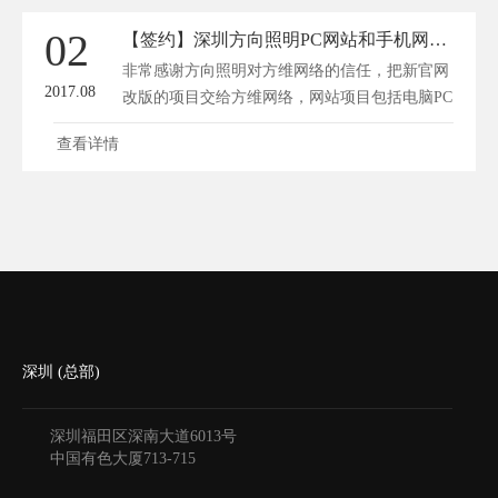
提升网站运营效果。 一、创意策略 1. 定位明
02
【签约】深圳方向照明PC网站和手机网站设计项目
确，凸显特色 企业网站运营首先要明确自身定
非常感谢方向照明对方维网络的信任，把新官网
位，针对目标用...
2017.08
改版的项目交给方维网络，网站项目包括电脑PC
版和手机移动端。 照明网站建设行业其实对网
查看详情
站设计要求相对是比较高的，如果网站能够给人
眼前一亮的感觉，是非常能体现公司品牌和宣传
公司产品的。 旧版网站具有很大缺陷，网站设
计已经不能跟上时代、网站标题都是一样的、网
站URL没有经过优...
深圳 (总部)
深圳福田区深南大道6013号
中国有色大厦
713-715