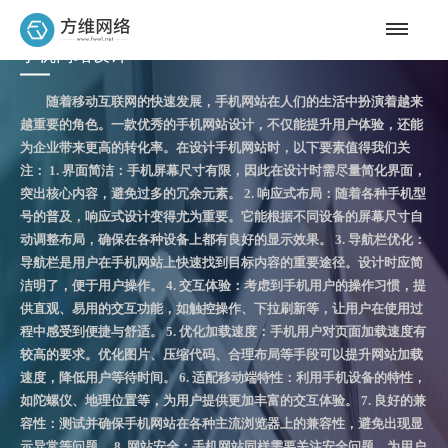
手机网站设计
随着移动互联网的快速发展，手机网站在人们的生活中扮演着越来
越重要的角色。一款优秀的手机网站设计，不仅能提升用户体验，还能
为企业带来更高的转化率。在设计手机网站时，以下要素值得我们关
注： 1. 界面简洁：手机屏幕尺寸有限，因此在设计时需尽量简化界面，
突出核心内容，避免过多的冗余元素。 2. 响应式布局：随着各种手机型
号的普及，响应式设计变得尤为重要。它能根据不同设备的屏幕尺寸自
动调整布局，确保在各种设备上都有良好的显示效果。 3. 导航栏优化：
导航栏是用户在手机网站上快速找到目标内容的重要途径。设计时应简
洁明了，便于用户操作。 4. 交互体验：考虑到手机用户的操作习惯，提
供直观、易用的交互功能，如触控操作、下拉刷新等，让用户在使用过
程中感受到便捷与舒适。 5. 优化加载速度：手机用户对页面加载速度有
较高的要求。优化图片、压缩代码、合理布局等手段可以提升网站加载
速度，降低用户等待时间。 6. 适配移动端特性：利用手机设备的特性，
如陀螺仪、地理位置等，为用户提供更加丰富的交互体验。 7. 良好的兼
容性：测试并确保手机网站在各种主流浏览器上的兼容性，避免出现显
示异常等问题。 8. 网站安全：手机网站同样需要关注安全问题，为用户