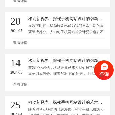
查看详情
要追求美观，更要关注效能。方维网络将探秘手
机网站设计的艺术与效能，帮助您把握移动新风
尚。 一、手机网站设计之艺术篇 1. 简约至上 在
20
移动新视界：探秘手机网站设计的创新法则
手机屏幕有限的展示空间里，简约的设计风格更
在数字时代，移动设备已成为我们日常生活的重
能凸显出...
2024.05
要组成部分。人们对手机网站的设计要求也在不
断提高，不仅追求美观，更注重用户体验和功能
查看详情
性。在这个竞争激烈的市场中，如何通过创新法
则打造出令人印象深刻的手机网站呢？方维网络
(www.fwwl.net)将为您揭秘移动新视界下的手机
14
移动新视界：探秘手机网站设计的创新法则
网站设计创新法则。 一、用户体验优先 用户体
在数字化时代，移动设备已成为我们日常生活的
验是手机网站...
2024.05
重要组成部分。随着5G时代的到来，手机网站设
计也迎来了全新的发展机遇。为了满足用户日益
查看详情
提高的审美和体验需求，设计师们不断探索创新
法则，以期在移动新视界中脱颖而出。深圳方维
网络(www.fwwl.net)将为您揭秘手机网站设计的
25
移动新风尚：探秘手机网站设计的艺术与效能
创新法则。 一、用户体验至上 用户体验（UX）
随着移动互联网的飞速发展，智能手机已成为人
是移动网站设计...
2024.04