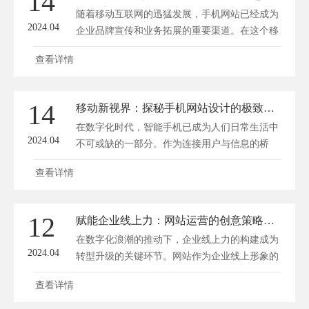
14
实效成果两个方面，探秘企业网站的现状与未
随着移动互联网的迅猛发展，手机网站已经成为
来。 一、创新举措...
2024.04
企业品牌宣传和业务拓展的重要渠道。在这个移
动新视界中，如何打造出独具创意且用户友好的
查看详情
手机网站设计，成为了众多设计师关注的焦点。
方维网络(www.fwwl.net)将为您探秘手机网站设
计的创意奥秘，助您在设计过程中脱颖而出。
14
移动新视界：探秘手机网站设计的极致美学
一、了解移动设备特性，把握设计方向 1. 屏幕
在数字化时代，智能手机已成为人们日常生活中
尺寸多样：相较...
2024.04
不可或缺的一部分。作为连接用户与信息的桥
梁，手机网站设计的重要性不言而喻。它不仅关
查看详情
系到用户体验，更是品牌形象的重要载体。随着
科技的发展，移动网站设计逐渐呈现出极致美学
的趋势，方维网站建设将带您探秘这一领域。
12
赋能企业线上力：网站运营的创意策略与实践路径
一、简约至上，大道至简 在设计手机网站时，
在数字化浪潮的推动下，企业线上力的构建成为
简约风格已成为主流。...
2024.04
转型升级的关键环节。网站作为企业线上形象的
重要载体，其运营效果直接影响着企业的市场竞
查看详情
争力和品牌形象。方维网站建设将从创意策略与
实践路径两个方面，探讨如何赋能企业线上力，